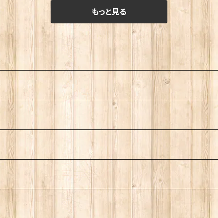
もっと見る