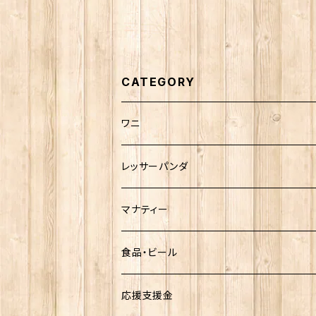
CATEGORY
ワニ
熱川ばにお
レッサーパンダ
雨宮ひかるさんグッズ
マナティー
食品・ビール
お菓子
応援支援金