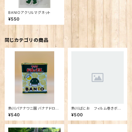
BANIOアクリルマグネット
¥550
同じカテゴリの商品
熱川バナナワニ園 バナナドロッ
熱川ばにお フィルム巻きボー
プス※チルド商品との同梱非推
ルペン
¥540
¥500
奨