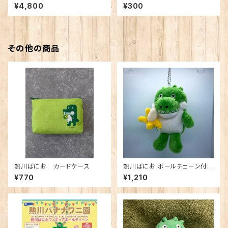
Honey Golden Ale
レンジ 磨きやすい歯ブラシ 極
¥4,800
¥300
（ばにお柄）子供用
その他の商品
熱川ばにお カードケース
熱川ばにお ボールチェーン付き
マスコット
¥770
¥1,210