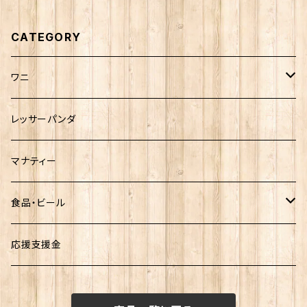
CATEGORY
ワニ
熱川ばにお
レッサーパンダ
雨宮ひかるさんグッズ
マナティー
食品・ビール
お菓子
応援支援金
ビール