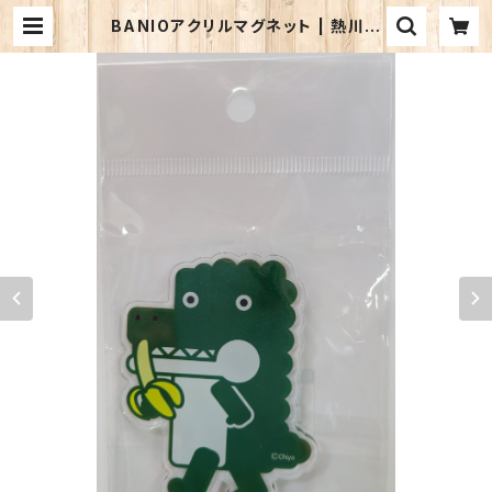
BANIOアクリルマグネット | 熱川バ
ナナワニ園 売店