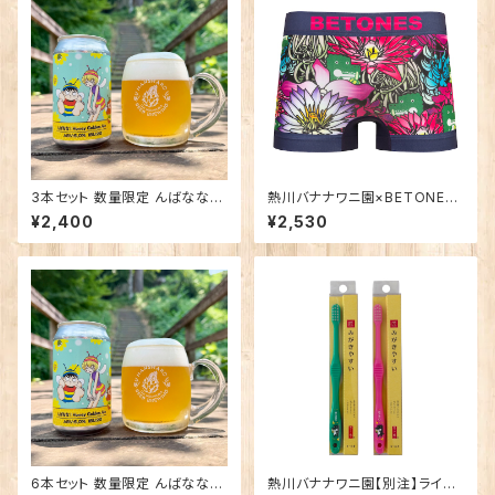
3本セット 数量限定 んばなな！
熱川バナナワニ園×BETONES
Honey Golden Ale
熱川ばにお NAVY
¥2,400
¥2,530
6本セット 数量限定 んばなな！
熱川バナナワニ園【別注】ライフ