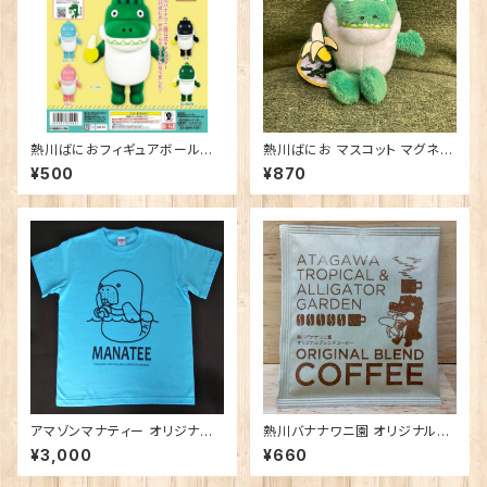
熱川ばにおフィギュアボールチ
熱川ばにお マスコット マグネッ
ェーン ※色はお選び頂けませ
ト
¥500
¥870
ん。
アマゾンマナティー オリジナルT
熱川バナナワニ園 オリジナルブ
シャツ 大人用
レンドコーヒー ３個セット
¥3,000
¥660