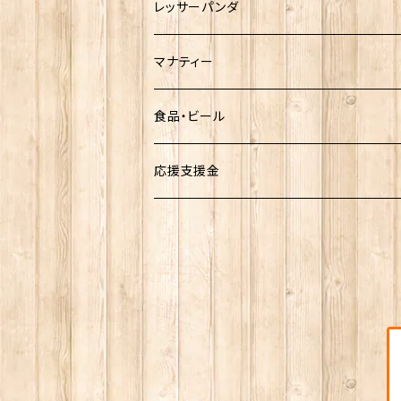
熱川ばにお
レッサーパンダ
雨宮ひかるさんグッズ
マナティー
食品・ビール
お菓子
応援支援金
ビール