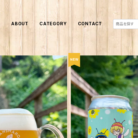
E
ABOUT
CATEGORY
CONTACT
 んばなな！Honey Golden Ale
6