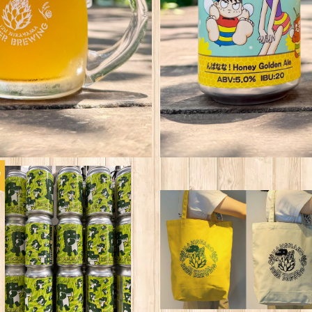
3本セット 数量限定 Izu Banan
熱川ばにお ビールラベルトー
a Pils
¥2,400
¥1,980