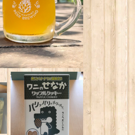
ト
熱川ばにお ワニのせなか ワッ
フルクッキー
¥870