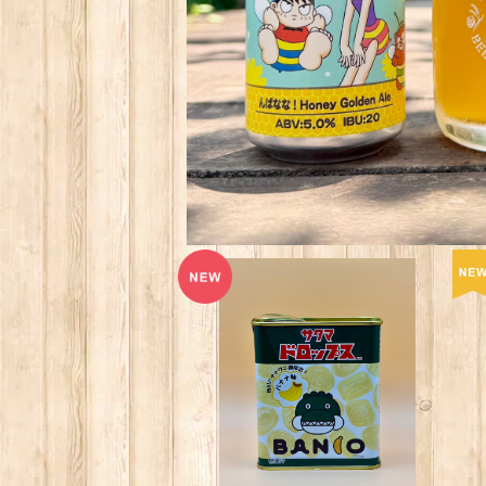
熱川バナナワニ園 バナナドロッ
プス※チルド商品との同梱非推
¥540
奨