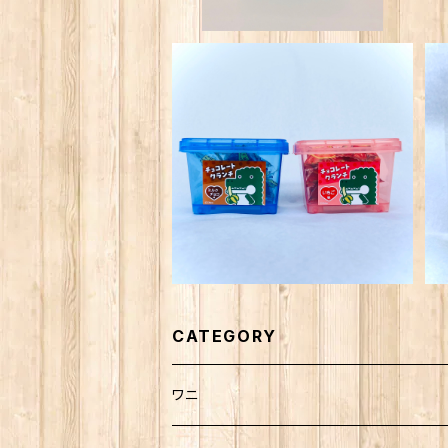
熱川ばにお チョコレートクラ
ンチ
¥560
CATEGORY
ワニ