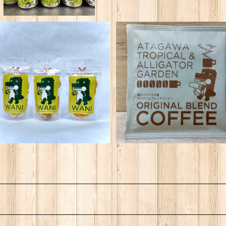
熱川ばにお ドライフルーツ３種
熱川バナナワニ園 オリジナル
セット
レンドコーヒー ３個セット
¥1,160
¥660