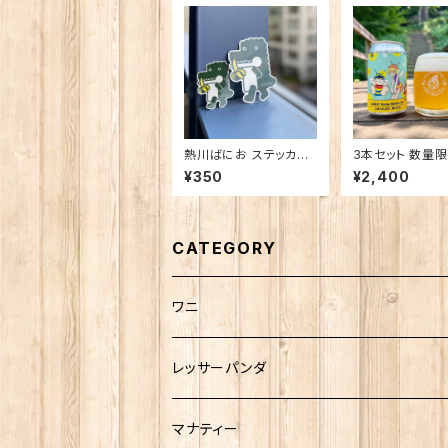
熱川ばにお ステッカー
3本セット 数量限定
小
ばなな！Honey 
¥350
¥2,400
n Ale
CATEGORY
ワニ
熱川ばにお
レッサーパンダ
雨宮ひかるさんグッズ
マナティー