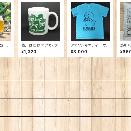
 ん
熱川ばにお マグカップ
アマゾンマナティー オリ
熱川バ
Golde
ジナルTシャツ 大人用
ジナル
¥1,320
¥3,000
¥66
３個セ