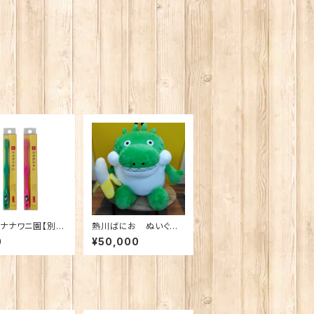
ナナワニ園【別
熱川ばにお ぬいぐる
イフレンジ 磨きや
み BIG ※送料込み・
0
¥50,000
ブラシ 極（ばにお
メーカー直送のため、他
供用
の商品とは一緒にご注
文いただけません。