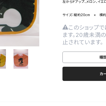
左からドアップ、メロン、イエ
サイズ：縦約20cm × 横約
このショップで
ます。20歳未満
止されています。
種
カ