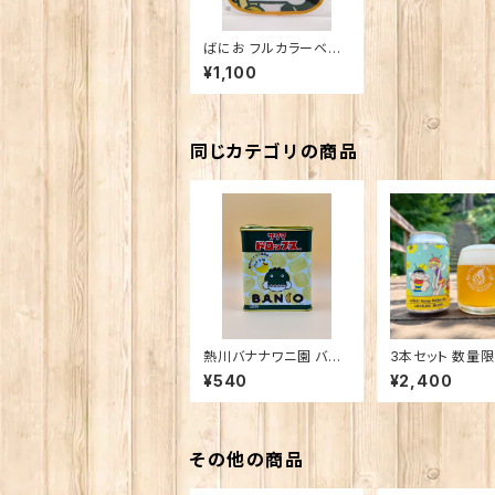
ばにお フルカラーベビ
ースタイ
¥1,100
同じカテゴリの商品
熱川バナナワニ園 バナ
3本セット 数量限定
ナドロップス※チルド商
ばなな！Honey 
¥540
¥2,400
品との同梱非推奨
n Ale
その他の商品