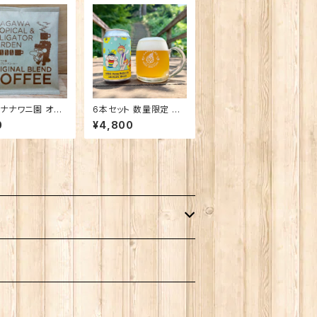
ナナワニ園 オリ
6本セット 数量限定 ん
ブレンドコーヒー
ばなな！Honey Golde
0
¥4,800
ット
n Ale