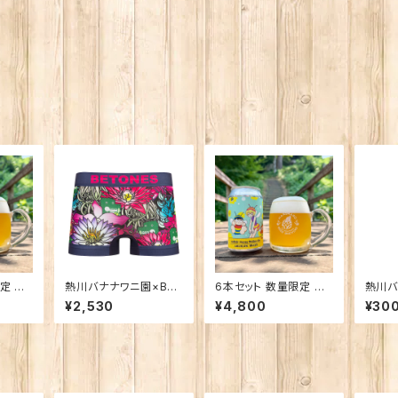
 ん
熱川バナナワニ園×BET
6本セット 数量限定 ん
熱川バ
Golde
ONES 熱川ばにお N
ばなな！Honey Golde
注】ラ
¥2,530
¥4,800
¥30
AVY
n Ale
すい歯
柄）子