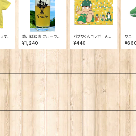
リオキ
熱川ばにお フルーツパ
パプワくんコラボ A4
ワニ 
ラボＴ
ーラー グラス
クリアファイル
¥1,240
¥440
¥66
イズ