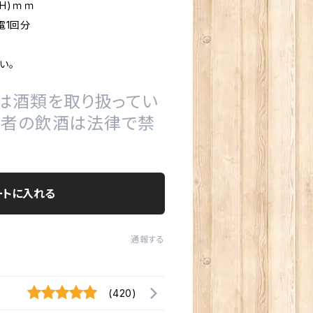
(H)ｍｍ
電1回分
い。
は酒類を取り扱ってい
の者の飲酒は法律で禁
ートに入れる
通報する
(420)