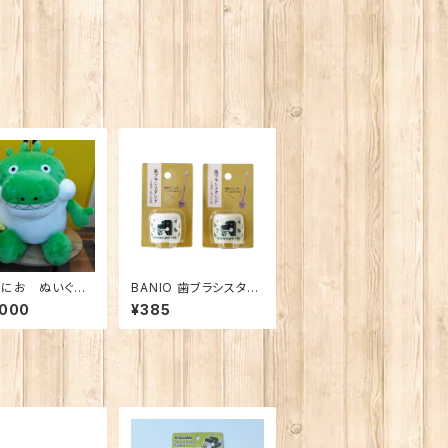
にお ぬいぐる
BANIO 歯ブラシスタン
IG ※送料込み・
ド
,000
¥385
ー直送のため、他
品とは一緒にご注
だけません。