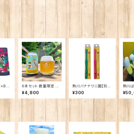
×BET
6本セット 数量限定 ん
熱川バナナワニ園【別
熱川ば
にお N
ばなな！Honey Golde
注】ライフレンジ 磨きや
み B
¥4,800
¥300
¥50
n Ale
すい歯ブラシ 極（ばにお
メーカ
柄）子供用
の商
文いた