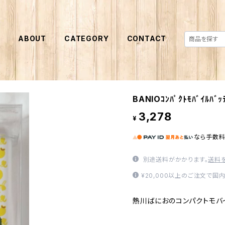
E
ABOUT
CATEGORY
CONTACT
BANIOｺﾝﾊﾟｸﾄﾓﾊﾞｲﾙﾊﾞｯ
3,278
¥
なら
手数
別途送料がかかります。
送料
¥20,000以上のご注文で国
熱川ばにおのコンパクトモバ