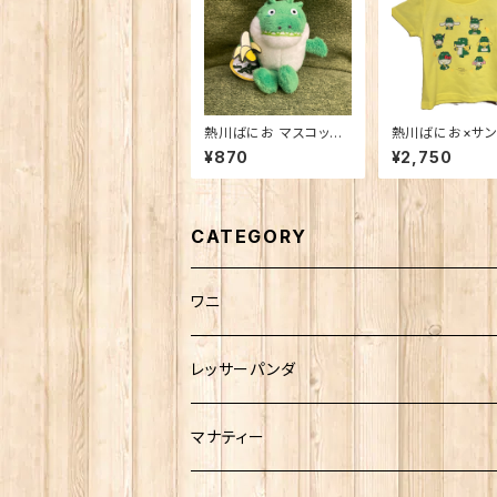
熱川ばにお マスコット
熱川ばにお×サン
マグネット
ャラクターズ コ
¥870
¥2,750
シャツ キッズサ
CATEGORY
ワニ
熱川ばにお
レッサーパンダ
雨宮ひかるさんグッズ
マナティー