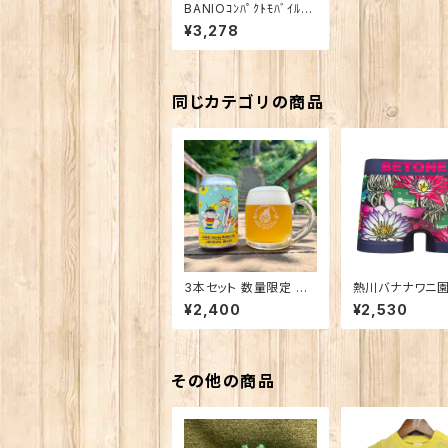
BANIOｺﾝﾊﾟｸﾄﾓﾊﾞｲﾙﾊﾞ
ｯﾃﾘｰ
¥3,278
同じカテゴリの商品
3本セット 数量限定 ん
熱川バナナワニ園
ばなな！Honey Golde
ONES 熱川ば
¥2,400
¥2,530
n Ale
AVY
その他の商品