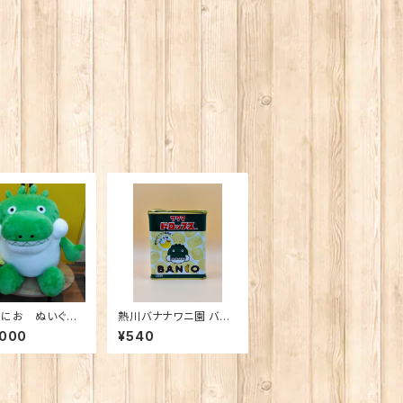
にお ぬいぐる
熱川バナナワニ園 バナ
IG ※送料込み・
ナドロップス※チルド商
,000
¥540
ー直送のため、他
品との同梱非推奨
品とは一緒にご注
だけません。