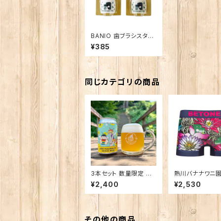
BANIO 歯ブラシスタン
ド
¥385
同じカテゴリの商品
3本セット 数量限定 ん
熱川バナナワニ園
ばなな！Honey Golde
ONES 熱川ば
¥2,400
¥2,530
n Ale
AVY
その他の商品