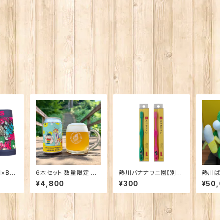
×BET
6本セット 数量限定 ん
熱川バナナワニ園【別
熱川ば
にお N
ばなな！Honey Golde
注】ライフレンジ 磨きや
み B
¥4,800
¥300
¥50
n Ale
すい歯ブラシ 極（ばにお
メーカ
柄）子供用
の商
文いた