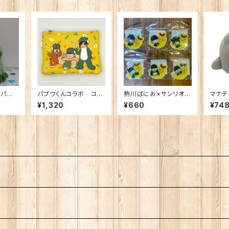
パペッ
パプワくんコラボ コイ
熱川ばにお×サンリオキ
マナテ
ンケース
ャラクターコラボ アク
手玉
¥1,320
¥660
¥74
リルマグネット