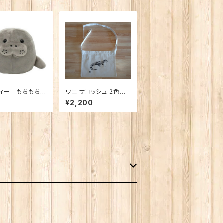
ィー もちもちお
ワニ サコッシュ ２色展
開 ＜雨宮ひかるさん
8
¥2,200
デザイン＞