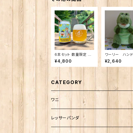
6本セット 数量限定 ん
ワーリー ハンド
ばなな！Honey Golde
ト
¥4,800
¥2,640
n Ale
CATEGORY
ワニ
熱川ばにお
レッサーパンダ