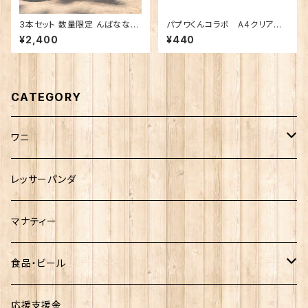
3本セット 数量限定 んばなな！
パプワくんコラボ A4クリアファ
Honey Golden Ale
イル
¥2,400
¥440
CATEGORY
ワニ
熱川ばにお
レッサーパンダ
雨宮ひかるさんグッズ
マナティー
食品・ビール
お菓子
応援支援金