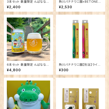
3本セット 数量限定 んばなな！
熱川バナナワニ園×BETONES
Honey Golden Ale
熱川ばにお NAVY
¥2,400
¥2,530
6本セット 数量限定 んばなな！
熱川バナナワニ園【別注】ライフ
Honey Golden Ale
レンジ 磨きやすい歯ブラシ 極
¥4,800
¥300
（ばにお柄）子供用