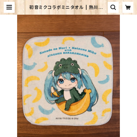
初音ミクコラボミニタオル | 熱川バナ
ナワニ園 売店