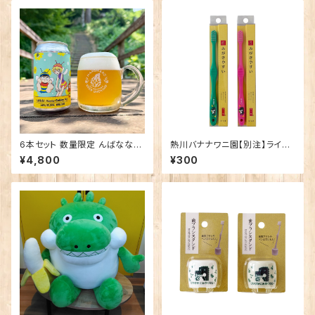
6本セット 数量限定 んばなな！
熱川バナナワニ園【別注】ライフ
Honey Golden Ale
レンジ 磨きやすい歯ブラシ 極
¥4,800
¥300
（ばにお柄）子供用