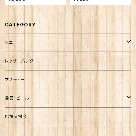
CATEGORY
ワニ
熱川ばにお
レッサーパンダ
雨宮ひかるさんグッズ
マナティー
食品・ビール
お菓子
応援支援金
ビール