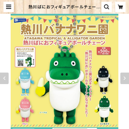
熱川ばにおフィギュアボールチェーン
※色はお選び頂けません。 | 熱川バナ
ナワニ園 売店