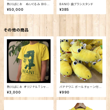
熱川ばにお ぬいぐるみ BIG
BANIO 歯ブラシスタンド
※送料込み・メーカー直送のた
¥50,000
¥385
め、他の商品とは一緒にご注文
いただけません。
その他の商品
熱川ばにお オリジナルTシャツ
バナナワニ ボールチェーン付き
大人用
マスコット
¥3,000
¥990