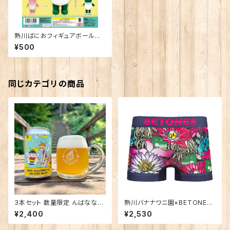
熱川ばにおフィギュアボールチ
ェーン ※色はお選び頂けませ
¥500
ん。
同じカテゴリの商品
3本セット 数量限定 んばなな！
熱川バナナワニ園×BETONES
Honey Golden Ale
熱川ばにお NAVY
¥2,400
¥2,530