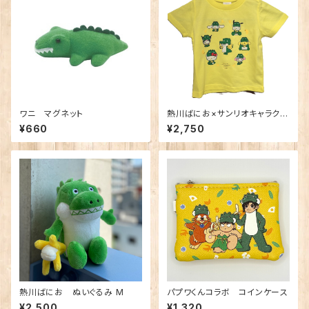
ワニ マグネット
熱川ばにお×サンリオキャラクタ
ーズ コラボＴシャツ キッズサ
¥660
¥2,750
イズ
熱川ばにお ぬいぐるみ M
パプワくんコラボ コインケース
¥2,500
¥1,320