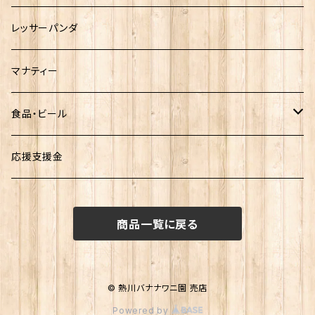
熱川ばにお
レッサーパンダ
雨宮ひかるさんグッズ
マナティー
食品・ビール
お菓子
応援支援金
ビール
商品一覧に戻る
© 熱川バナナワニ園 売店
Powered by