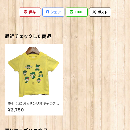
保存
シェア
LINE
ポスト
最近チェックした商品
熱川ばにお×サンリオキャラクタ
ーズ コラボＴシャツ キッズサ
¥2,750
イズ