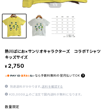
1
/3
熱川ばにお×サンリオキャラクターズ コラボＴシャツ
キッズサイズ
2,750
¥
なら
手数料無料の
翌月払いでOK
別途送料がかかります。
送料を確認する
¥20,000以上のご注文で国内送料が無料になります。
数量限定