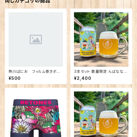
同じカテゴリの商品
熱川ばにお フィルム巻きボー
3本セット 数量限定 んばなな！
ルペン
Honey Golden Ale
¥500
¥2,400