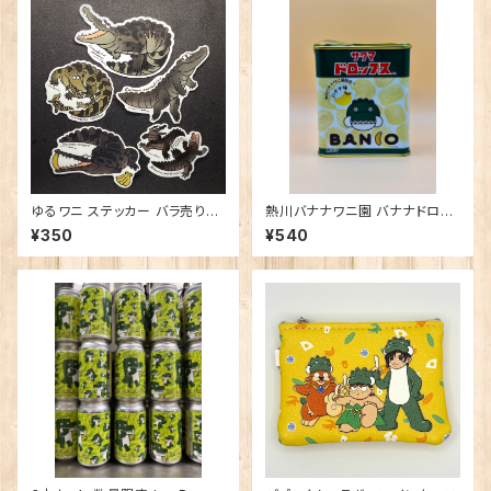
ゆるワニ ステッカー バラ売り＜
熱川バナナワニ園 バナナドロッ
雨宮ひかるさんデザイン＞
プス※チルド商品との同梱非推
¥350
¥540
奨