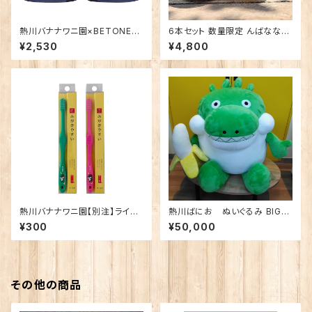
熱川バナナワニ園×BETONES
6本セット 数量限定 んばなな！
熱川ばにお NAVY
Honey Golden Ale
¥2,530
¥4,800
熱川バナナワニ園【別注】ライフ
熱川ばにお ぬいぐるみ BIG
レンジ 磨きやすい歯ブラシ 極
※送料込み・メーカー直送のた
¥300
¥50,000
（ばにお柄）子供用
め、他の商品とは一緒にご注文
いただけません。
その他の商品