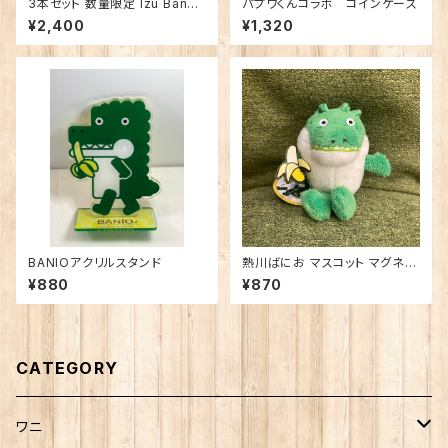
3本セット 数量限定 Izu Banan
パプワくんコラボ コインケース
a Pils
¥2,400
¥1,320
BANIOアクリルスタンド
熱川ばにお マスコット マグネッ
ト
¥880
¥870
CATEGORY
ワニ