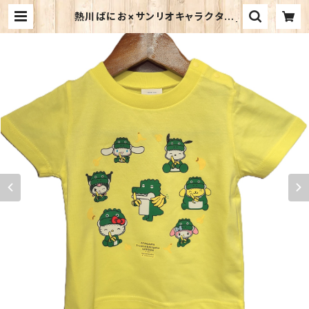
熱川ばにお×サンリオキャラクター
ズ コラボＴシャツ キッズサイズ |
熱川バナナワニ園 売店