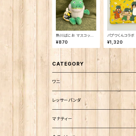
熱川ばにお マスコット
パプワくんコラボ
マグネット
ンケース
¥870
¥1,320
CATEGORY
ワニ
熱川ばにお
レッサーパンダ
雨宮ひかるさんグッズ
マナティー