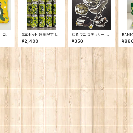
 コイ
3本セット 数量限定 Izu
ゆるワニ ステッカー バ
BAN
Banana Pils
ラ売り＜雨宮ひかるさ
ド
¥2,400
¥350
¥88
んデザイン＞