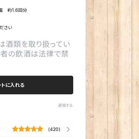
電 約1.6回分
ださい
は酒類を取り扱ってい
の者の飲酒は法律で禁
ートに入れる
通報する
(420)