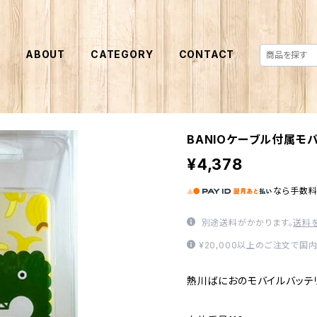
E
ABOUT
CATEGORY
CONTACT
BANIOケーブル付属モ
¥4,378
なら
手数
別途送料がかかります。
送料
¥20,000以上のご注文で国
熱川ばにおのモバイルバッテ