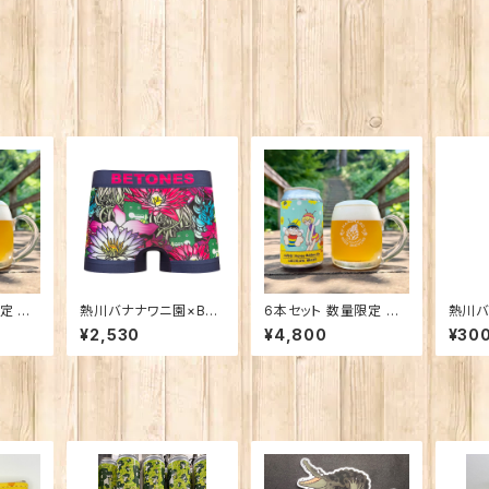
 ん
熱川バナナワニ園×BET
6本セット 数量限定 ん
熱川バ
Golde
ONES 熱川ばにお N
ばなな！Honey Golde
注】ラ
¥2,530
¥4,800
¥30
AVY
n Ale
すい歯
柄）子