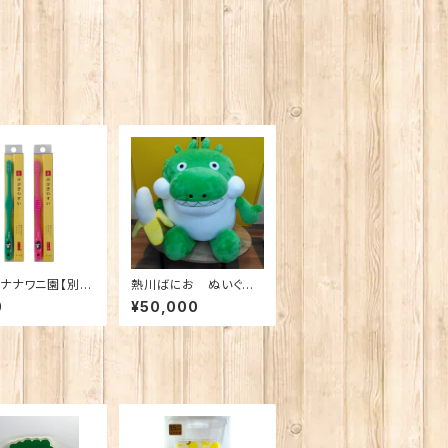
ナナワニ園【別
熱川ばにお ぬいぐる
イフレンジ 磨きや
み BIG ※送料込み・
0
¥50,000
ブラシ 極（ばにお
メーカー直送のため、他
供用
の商品とは一緒にご注
文いただけません。