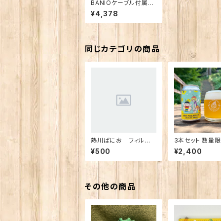
BANIOケーブル付属モ
バイルバッテリー 2台
¥4,378
同時充電
同じカテゴリの商品
熱川ばにお フィルム
3本セット 数量限定
巻きボールペン
ばなな！Honey 
¥500
¥2,400
n Ale
その他の商品