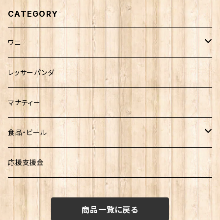
CATEGORY
ワニ
熱川ばにお
レッサーパンダ
雨宮ひかるさんグッズ
マナティー
食品・ビール
お菓子
応援支援金
ビール
商品一覧に戻る