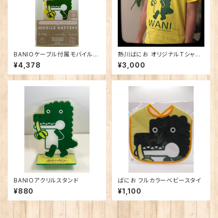
BANIOケーブル付属モバイルバ
熱川ばにお オリジナルTシャツ
ッテリー 2台同時充電
大人用
¥4,378
¥3,000
BANIOアクリルスタンド
ばにお フルカラーベビースタイ
¥880
¥1,100