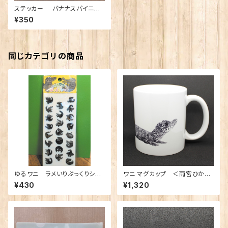
ステッカー バナナスパイニー
テールイグアナ
¥350
同じカテゴリの商品
ゆるワニ ラメいりぷっくりシー
ワニ マグカップ ＜雨宮ひかる
ル
さんデザイン＞
¥430
¥1,320