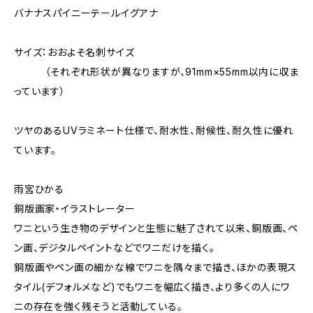
バナナスパイニーテールイグアナ
サイズ：おおよそ名刺サイズ
（それぞれ形状が異なりますが、91mm×55mm以内に収ま
っています）
ツヤのあるUVラミネート仕様で、耐水性、耐候性、耐久性に優れ
ています。
雨宮ひかる
銅版画家・イラストレーター
ワニという生き物のデザインと生態に魅了されて以来、銅版画、ペ
ン画、デジタルペイントなどでワニだけを描く。
銅版画やペン画の細かな線でワニを隅々まで描き、ほかの表現ス
タイル(デフォルメなど)でもワニを幅広く描き、より多くの人にワ
ニの存在を強く残そうと活動している。