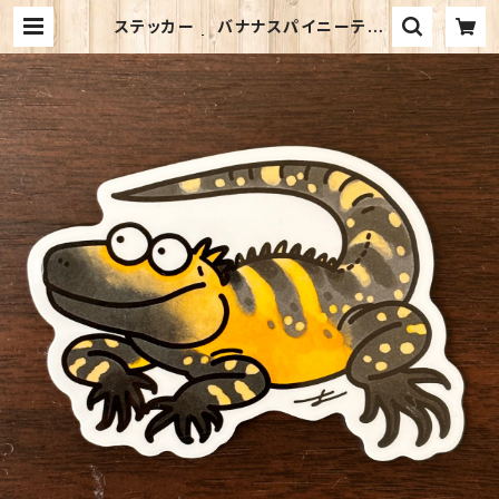
ステッカー バナナスパイニーテー
ルイグアナ | 熱川バナナワニ園 売店