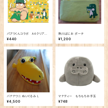
パプワくんコラボ A4クリアファ
熱川ばにお ポーチ
イル
¥440
¥1,200
バナナワニ ぬいぐるみ L
マナティー もちもちお手玉
¥4,500
¥748