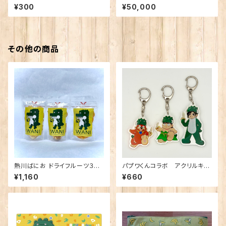
レンジ 磨きやすい歯ブラシ 極
※送料込み・メーカー直送のた
¥300
¥50,000
（ばにお柄）子供用
め、他の商品とは一緒にご注文
いただけません。
その他の商品
熱川ばにお ドライフルーツ３種
パプワくんコラボ アクリルキー
セット
ホルダー
¥1,160
¥660