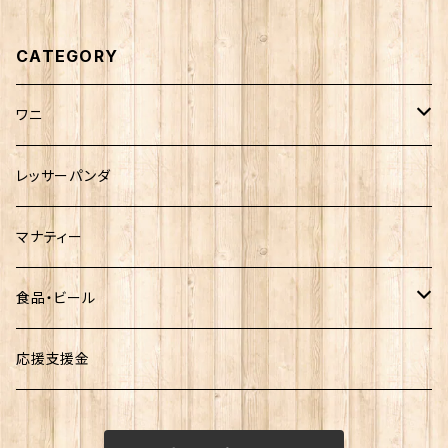
CATEGORY
ワニ
熱川ばにお
レッサーパンダ
雨宮ひかるさんグッズ
マナティー
食品・ビール
お菓子
応援支援金
ビール