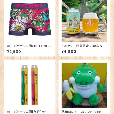
熱川バナナワニ園×BETONES
6本セット 数量限定 んばなな！
熱川ばにお NAVY
Honey Golden Ale
¥2,530
¥4,800
熱川バナナワニ園【別注】ライフ
熱川ばにお ぬいぐるみ BIG