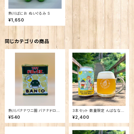
熱川ばにお ぬいぐるみ S
¥1,650
同じカテゴリの商品
熱川バナナワニ園 バナナドロッ
3本セット 数量限定 んばなな！
プス※チルド商品との同梱非推
Honey Golden Ale
¥540
¥2,400
奨