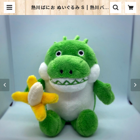
熱川ばにお ぬいぐるみ S | 熱川バナ
ナワニ園 売店